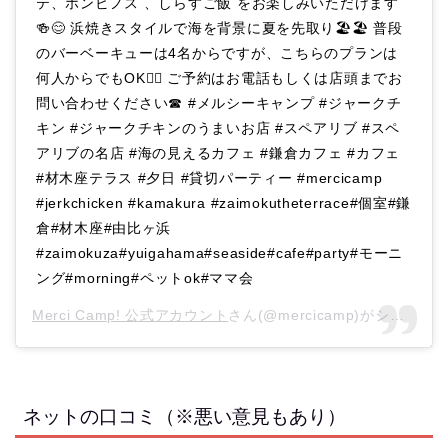
テ、ホンビノス 、しらすご飯 をお楽しみいただけます
🍻😊 浜焼きスタイルで海を背景に夏を先取り🏖🏖 普段
のバーベーキューは4名からですが、こちらのプランは
何人からでもOK🙆‍♀️ ご予約はお電話もしくは店頭までお
問い合わせください☎︎ #メルシーキャンプ #ジャークチ
キン #ジャークチキンのうまいお店 #スペアリブ #スペ
アリブの名店 #海の見えるカフェ #鎌倉カフェ #カフェ
#材木座テラス #夕日 #貸切パーティー #mercicamp
#jerkchicken #kamakura #zaimokutheterrace#個室#鎌
倉#材木座#由比ヶ浜
#zaimokuza#yuigahama#seaside#cafe#party#モーニ
ング#morning#ペットok#ママ会
Merci Camp! 公式アカウント
さん(@mercicamp)がシェアした投稿 –
ネットの口コミ（※悪い意見もあり）