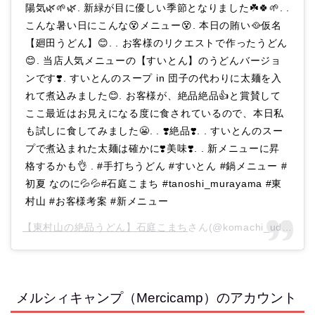
陽気🌿🌱🌿. 新緑が目に優しい季節となりました☘️🍀🌱. .
こんな暑い日にこんな😵メニュー😵. 本日の賄い🥘仮名
【廻田うどん】😊. . お客様のリクエストで作ったうどん
😊. 当店人気メニューの【すいとん】のうどんバージョ
ンです❣️. すいとんのスープ in 団子の代わりに太麺を入
れて煮込みました😊. お客様が、絶品絶品👍と賞賛して
ここ最近はお見えになる度に食されているので、本日私
も試しに食してみました😬. . ❣️絶品❣️. . すいとんのスー
プで煮込まれた太麺は確かに❣️美味❣️. . 新メニューに昇
格するかも👌 . #手打ちうどん #すいとん #鍋メニュー #
初夏 なのに💦💦#石庭こまち #tanoshi_murayama #東
村山 #お客様考案 #新メニュー
【東村山の絶品うどん】石庭こまち
さん(@komachi_udon)がシェアした投稿 –
メルシィキャンプ（Mercicamp）のアカウント