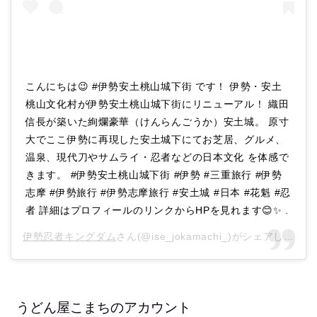
こんにちは😉 #伊勢安土桃山城下街 です！ 伊勢・安土
桃山文化村が伊勢安土桃山城下街にリニューアル！ 織田
信長が築いた絢爛豪華（けんらんごうか）安土城。 原寸
大でここ伊勢に再現した安土城下にてお芝居、グルメ、
温泉、現代刀やサムライ・忍者などの日本文化 を体感で
きます。 #伊勢安土桃山城下街 #伊勢 #三重旅行 #伊勢
志摩 #伊勢旅行 #伊勢志摩旅行 #安土城 #日本 #花魁 #忍
者 詳細はプロフィールのリンクからHPを見れます😊✨ .
伊勢忍者キングダム
さん(@ise_jokamachi_)がシェアした投稿 –
うどん屋こまちのアカウント